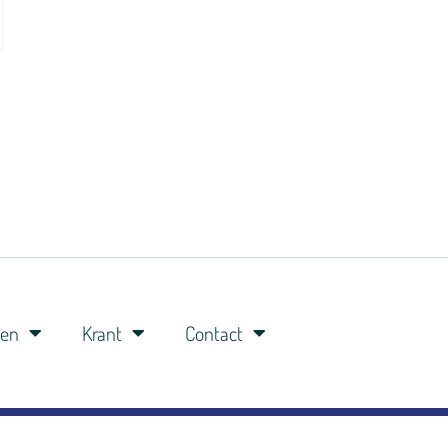
ren
Krant
Contact
0341-360148
06-8309 8309
studio@veluwefm.nl