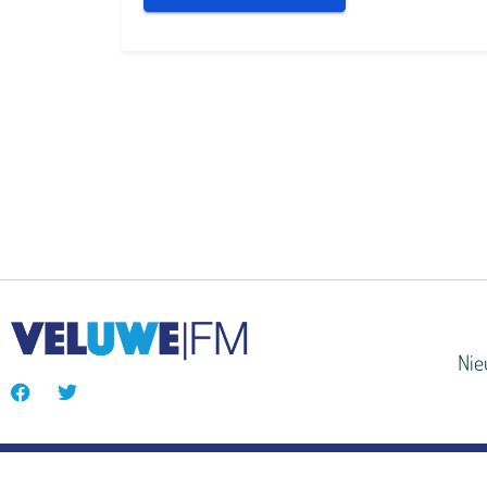
Ni
© VeluweFM 2024