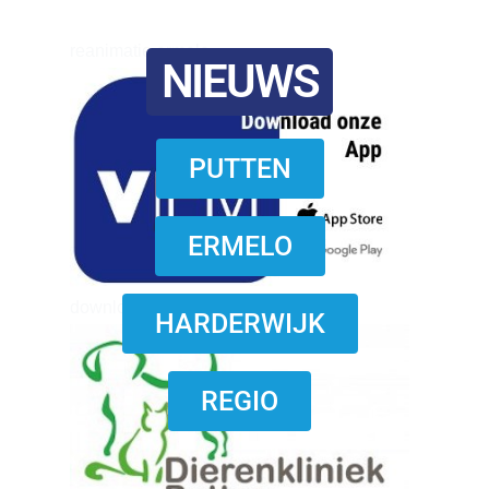
reanimatie ermelo
NIEUWS
PUTTEN
ERMELO
download onzze App
HARDERWIJK
REGIO