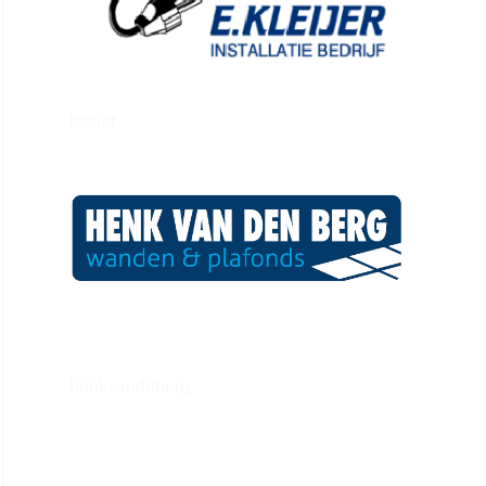
kleijer
henkvandeberg