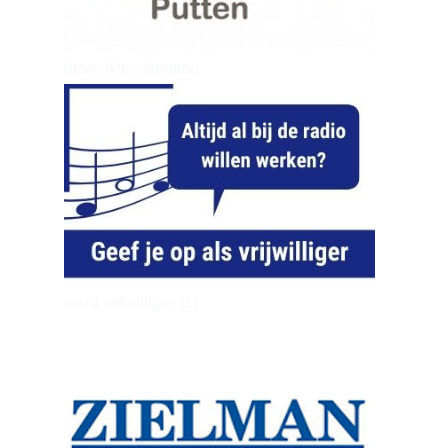
dierenkliniekputten
word vrijwilliger (1)