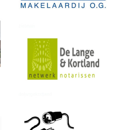
zielman
delangekortland