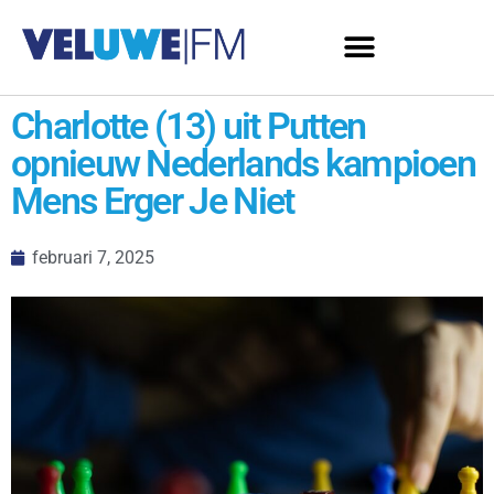
Charlotte (13) uit Putten
opnieuw Nederlands kampioen
Mens Erger Je Niet
februari 7, 2025