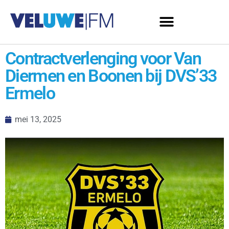
Contractverlenging voor Van
Diermen en Boonen bij DVS’33
Ermelo
mei 13, 2025