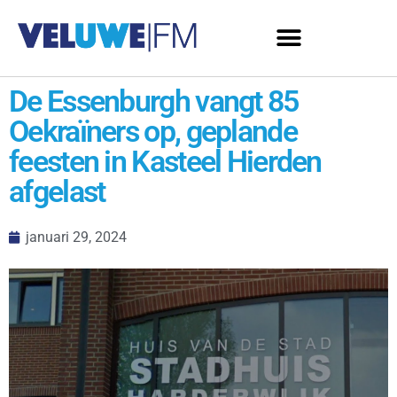
De Essenburgh vangt 85
Oekraïners op, geplande
feesten in Kasteel Hierden
afgelast
januari 29, 2024