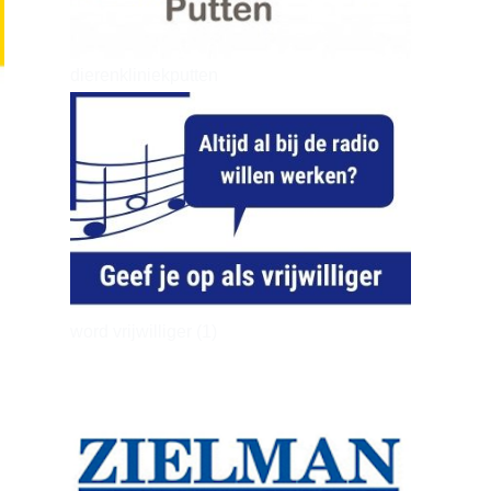
dierenkliniekputten
word vrijwilliger (1)