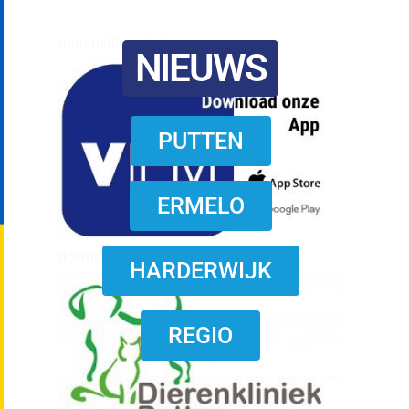
reanimatie ermelo
NIEUWS
PUTTEN
ERMELO
download onzze App
HARDERWIJK
REGIO