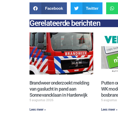
Facebook
Twitter
Gerelateerde berichten
Brandweer onderzoekt melding
Putten o
van gaslucht in pand aan
WK mode
Sonnevancklaan in Harderwijk
bosbrand
5 augustus 2026
5 augustus
Lees meer »
Lees meer »