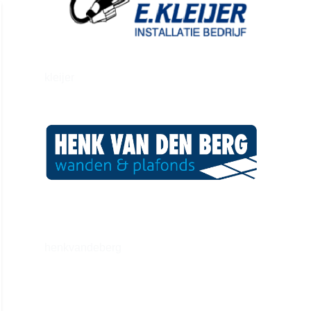
kleijer
henkvandeberg