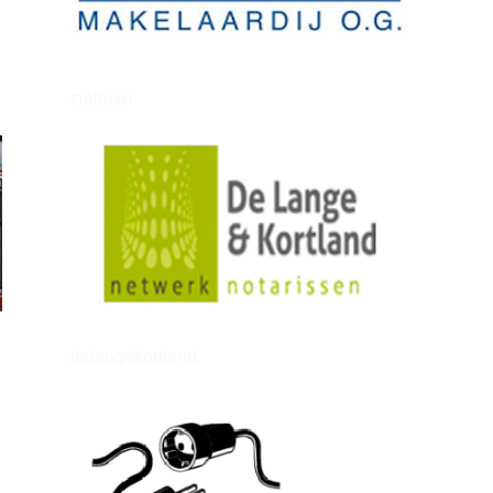
zielman
delangekortland