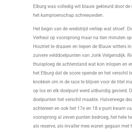
Elburg was volledig wit blauw gekleurd door de
het kampioenschap schreeuwden.
Het begin van de wedstrijd verliep wat stroef.
Verheul op voorsprong maar na tien minuten spe
Houtriet te draaien en liepen de Blauw witters i
zuivere velddoelpunten van Jorik Velgersdijk. Ri
thuisploeg de achterstand wat kon inlopen en er
het Elburg dat de score opende en het verschil 
knokken om in de race te blijven voor de titel m
op los en elk doelpunt werd uitbundig gevierd. D
doelpunten het verschil maakte. Halverwege dez
achtereen en ook het 17e en 18 e punt kwam van 
voorsprong al zeven punten bedroeg, het hele tw
als reserve, als invaller mee waren gegaan met 