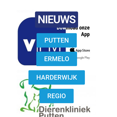
reanimatie ermelo
NIEUWS
PUTTEN
ERMELO
download onzze App
HARDERWIJK
REGIO