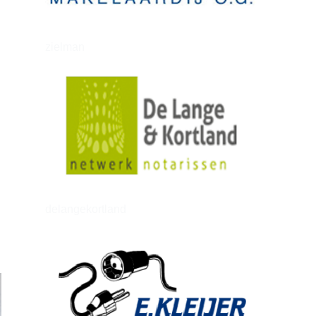
zielman
delangekortland