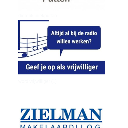
dierenkliniekputten
word vrijwilliger (1)
e