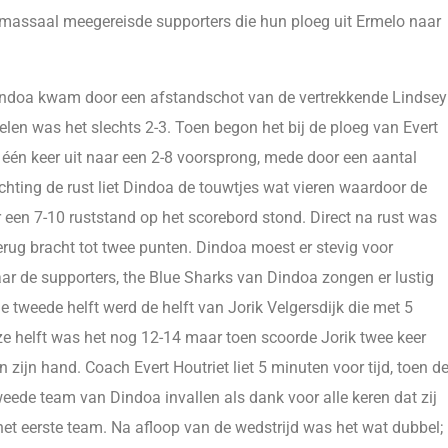
 massaal meegereisde supporters die hun ploeg uit Ermelo naar
 Dindoa kwam door een afstandschot van de vertrekkende Lindsey
len was het slechts 2-3. Toen begon het bij de ploeg van Evert
n één keer uit naar een 2-8 voorsprong, mede door een aantal
chting de rust liet Dindoa de touwtjes wat vieren waardoor de
 een 7-10 ruststand op het scorebord stond. Direct na rust was
terug bracht tot twee punten. Dindoa moest er stevig voor
aar de supporters, the Blue Sharks van Dindoa zongen er lustig
e tweede helft werd de helft van Jorik Velgersdijk die met 5
e helft was het nog 12-14 maar toen scoorde Jorik twee keer
zijn hand. Coach Evert Houtriet liet 5 minuten voor tijd, toen d
eede team van Dindoa invallen als dank voor alle keren dat zij
het eerste team. Na afloop van de wedstrijd was het wat dubbel;