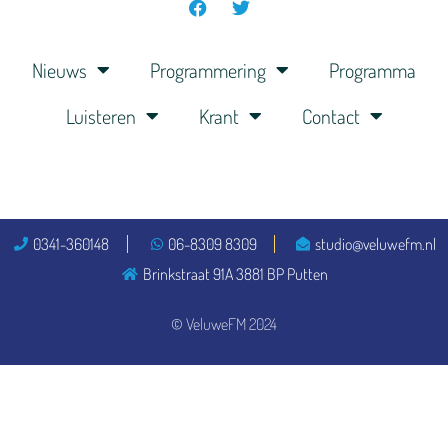
Nieuws
Programmering
Programma
Luisteren
Krant
Contact
0341-360148
06-8309 8309
studio@veluwefm.nl
Brinkstraat 91A 3881 BP Putten
© VeluweFM 2024