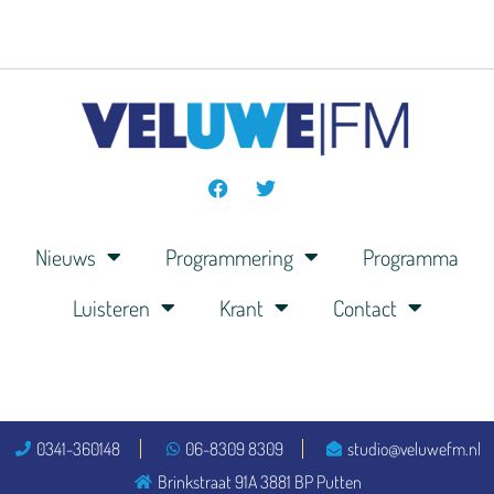
Nieuws
Programmering
Programma
Luisteren
Krant
Contact
0341-360148
06-8309 8309
studio@veluwefm.nl
Brinkstraat 91A 3881 BP Putten