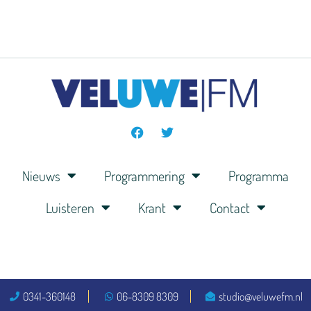
Nieuws
Programmering
Programma
Luisteren
Krant
Contact
0341-360148
06-8309 8309
studio@veluwefm.nl