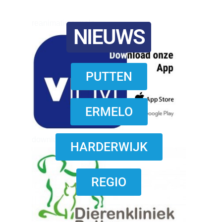
reanimatie ermelo
NIEUWS
PUTTEN
ERMELO
download onzze App
HARDERWIJK
REGIO