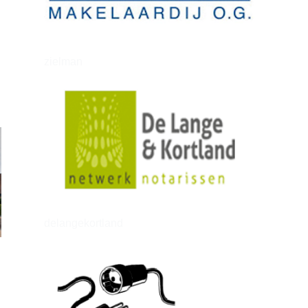
zielman
delangekortland