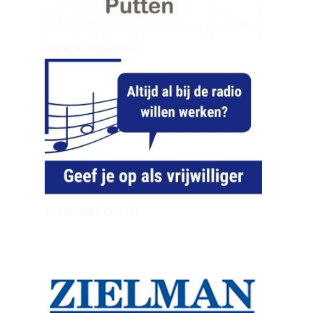
dierenkliniekputten
word vrijwilliger (1)