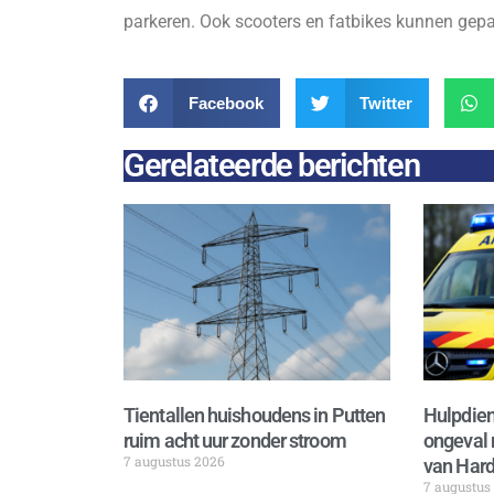
parkeren. Ook scooters en fatbikes kunnen gepa
Facebook
Twitter
Gerelateerde berichten
Tientallen huishoudens in Putten
Hulpdien
ruim acht uur zonder stroom
ongeval 
7 augustus 2026
van Hard
7 augustus