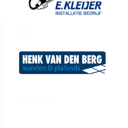
kleijer
henkvandeberg