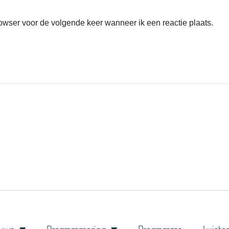
rowser voor de volgende keer wanneer ik een reactie plaats.
euws
Programmering
Programma
Luiste