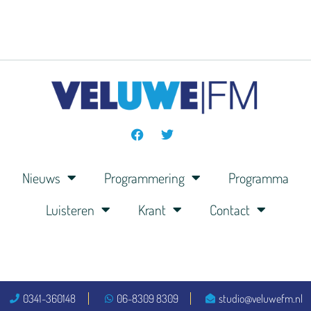
Nieuws
Programmering
Programma
Luisteren
Krant
Contact
0341-360148
06-8309 8309
studio@veluwefm.nl