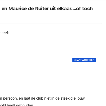
en Maurice de Ruiter uit elkaar….of toch
hreef:
BEANTWOORDEN
 persoon, en laat de club niet in de steek die jouw
oofd heeft gehouden.