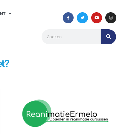
ANT
et?