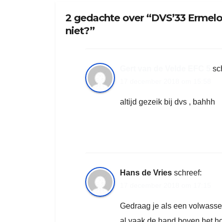
2 gedachte over “DVS’33 Ermelo 
niet?”
Gert van de Velde EFC 5
sc
17 december 2018 om 15:58
altijd gezeik bij dvs , bahhh
Hans de Vries
schreef:
17 december 2018 om 17:15
Gedraag je als een volwassen
al vaak de hand boven het h