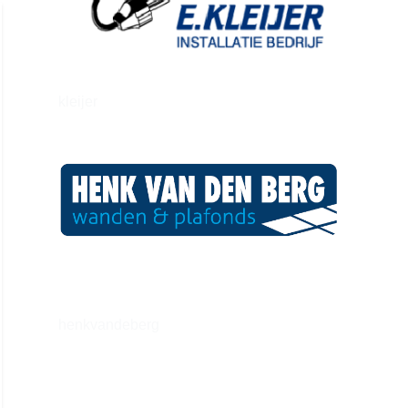
kleijer
henkvandeberg