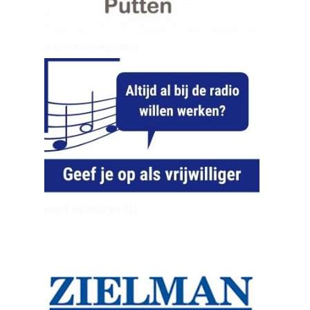
dierenkliniekputten
word vrijwilliger (1)