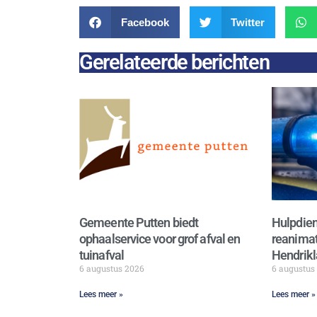
Facebook
Twitter
Gerelateerde berichten
Gemeente Putten biedt
Hulpdien
ophaalservice voor grof afval en
reanimat
tuinafval
Hendrikl
6 augustus 2026
6 augustus
Lees meer »
Lees meer »