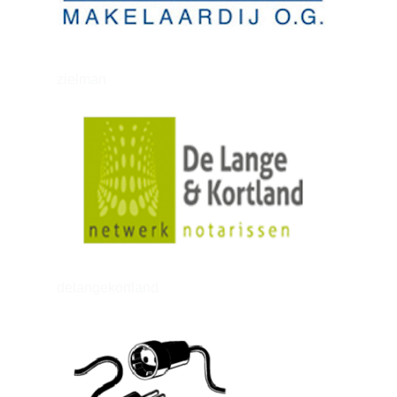
zielman
delangekortland