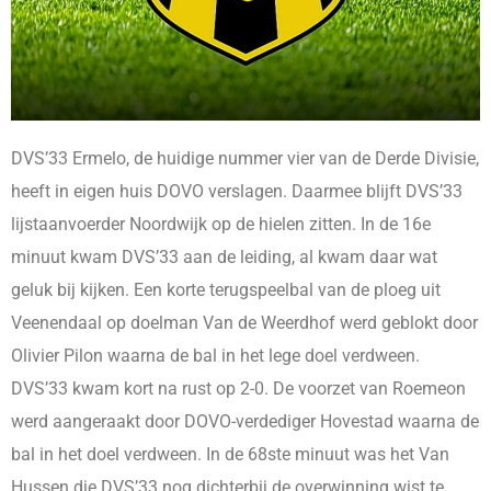
DVS’33 Ermelo, de huidige nummer vier van de Derde Divisie,
heeft in eigen huis DOVO verslagen. Daarmee blijft DVS’33
lijstaanvoerder Noordwijk op de hielen zitten. In de 16e
minuut kwam DVS’33 aan de leiding, al kwam daar wat
geluk bij kijken. Een korte terugspeelbal van de ploeg uit
Veenendaal op doelman Van de Weerdhof werd geblokt door
Olivier Pilon waarna de bal in het lege doel verdween.
DVS’33 kwam kort na rust op 2-0. De voorzet van Roemeon
werd aangeraakt door DOVO-verdediger Hovestad waarna de
bal in het doel verdween. In de 68ste minuut was het Van
Hussen die DVS’33 nog dichterbij de overwinning wist te