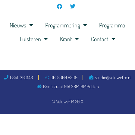
Nieuws
Programmering
Programma
Luisteren
Krant
Contact
0341-360148
06-8309 8309
studio@veluwefm.nl
Brinkstraat 91A 3881 BP Putten
© VeluweFM 2024