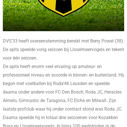
DVS’33 heeft overeenstemming bereikt met Berry Powel (38).
De spits speelde vorig seizoen bij IJsselmeervogels en tekent
voor één seizoen.
De spits heeft enorm veel ervaring op amateur- en
professioneel niveau en scoorde in binnen- en buitenland. Hij
begon met voetballen bij Roda’46 Leusden en speelde
daarna onder andere voor FC Den Bosch, Roda JC, Heracles
Almelo, Gimnastic de Taragona, FC Elche en Milwall. Zijn
laatste profclub waar hij onder contract stond was Roda JC.
Daarna speelde hij in totaal drie seizoenen voor Kozakken
Boys en IJsselmeervogels. In bijna 100 wedstrijden in de