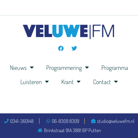
Nieuws
Programmering
Programma
Luisteren
Krant
Contact
0341-360148
06-8309 8309
studio@veluwefm.nl
Brinkstraat 91A 3881 BP Putten