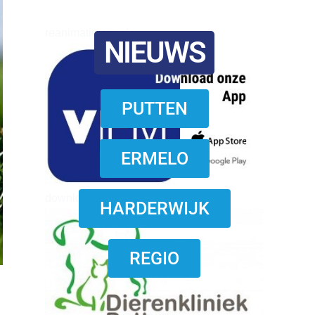
reanimatie ermelo
NIEUWS
PUTTEN
ERMELO
download onzze App
HARDERWIJK
REGIO