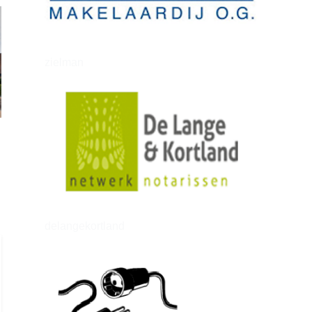
zielman
delangekortland