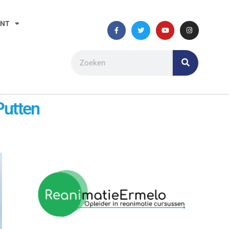
ANT
Putten