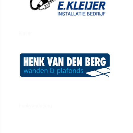
kleijer
henkvandeberg