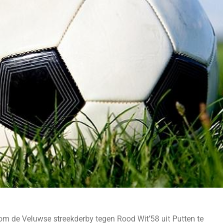
t om de Veluwse streekderby tegen Rood Wit’58 uit Putten te