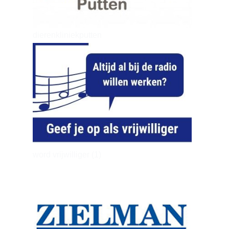
dierenkliniekputten
word vrijwilliger (1)