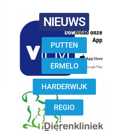
reanimatie ermelo
NIEUWS
PUTTEN
ERMELO
download onzze App
HARDERWIJK
REGIO