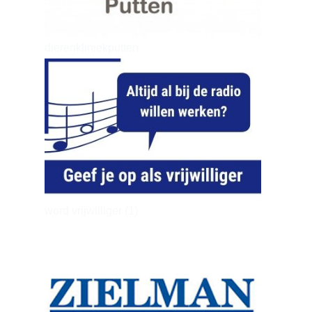
dierenkliniekputten
word vrijwilliger (1)