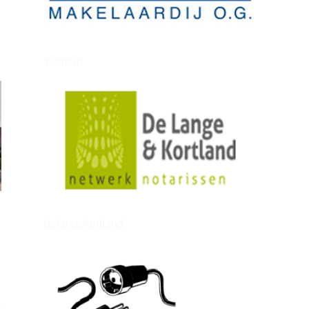
zielman
delangekortland