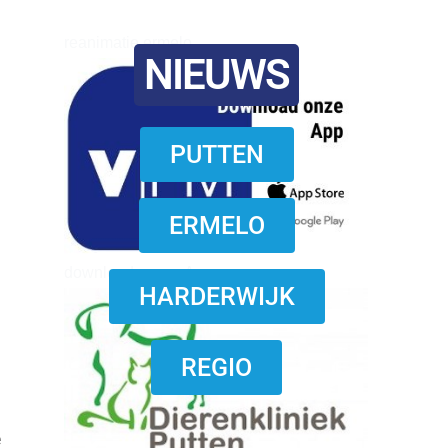
reanimatie ermelo
NIEUWS
PUTTEN
ERMELO
download onzze App
HARDERWIJK
REGIO
e