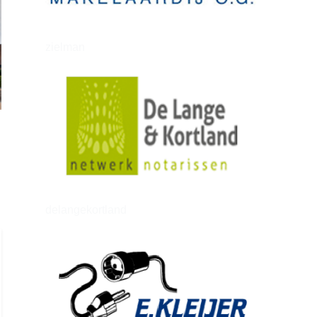
zielman
delangekortland