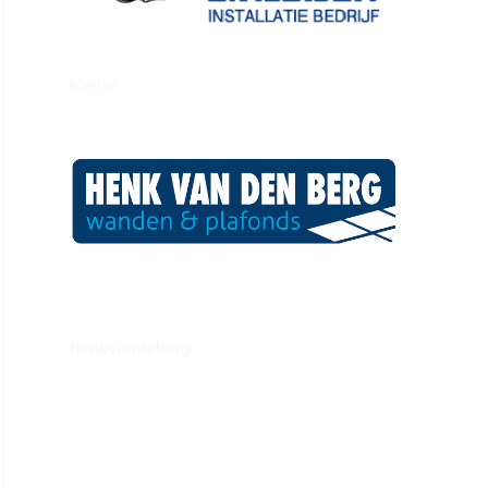
kleijer
henkvandeberg