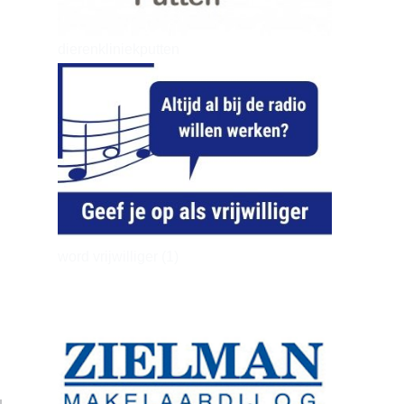
dierenkliniekputten
word vrijwilliger (1)