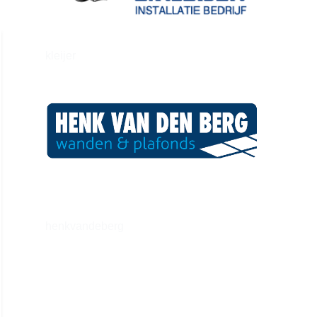
kleijer
henkvandeberg