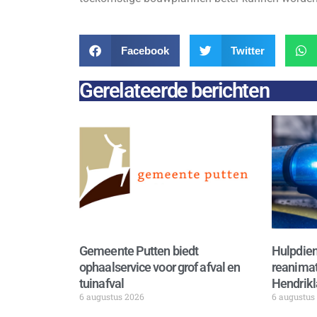
Facebook
Twitter
Gerelateerde berichten
Gemeente Putten biedt
Hulpdien
ophaalservice voor grof afval en
reanimat
tuinafval
Hendrikl
6 augustus 2026
6 augustus