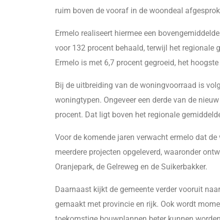
ruim boven de vooraf in de woondeal afgespro
Ermelo realiseert hiermee een bovengemiddelde
voor 132 procent behaald, terwijl het regionale
Ermelo is met 6,7 procent gegroeid, het hoogste 
Bij de uitbreiding van de woningvoorraad is vo
woningtypen. Ongeveer een derde van de nieuw g
procent. Dat ligt boven het regionale gemiddelde
Voor de komende jaren verwacht ermelo dat de
meerdere projecten opgeleverd, waaronder ontwi
Oranjepark, de Gelreweg en de Suikerbakker.
Daarnaast kijkt de gemeente verder vooruit naar
gemaakt met provincie en rijk. Ook wordt mome
toekomstige bouwplannen beter kunnen worden 