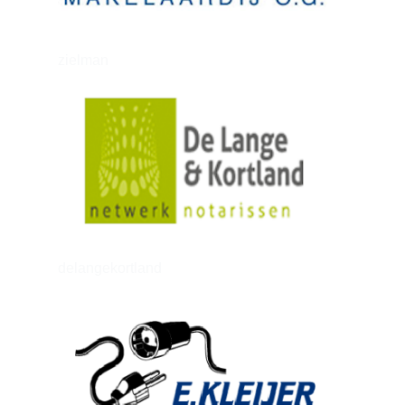
zielman
delangekortland