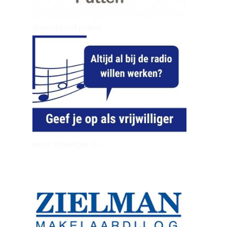
dierenkliniekputten
word vrijwilliger (1)