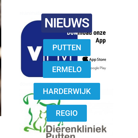
reanimatie ermelo
NIEUWS
PUTTEN
ERMELO
download onzze App
HARDERWIJK
REGIO