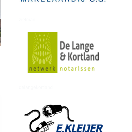
zielman
delangekortland