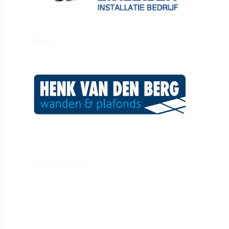
kleijer
henkvandeberg