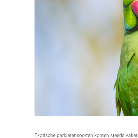
Exotische parkietensoorten komen steeds vaker