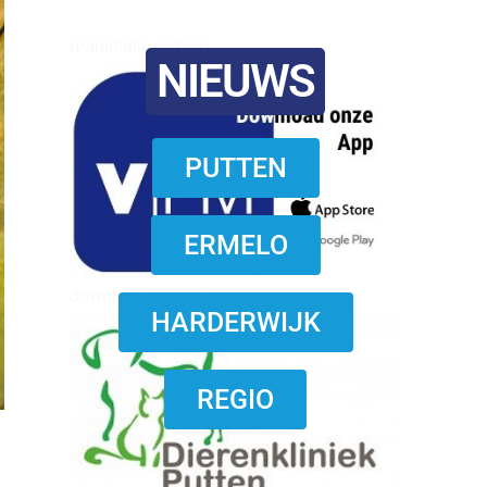
reanimatie ermelo
NIEUWS
PUTTEN
ERMELO
download onzze App
HARDERWIJK
REGIO