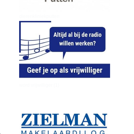
dierenkliniekputten
word vrijwilliger (1)