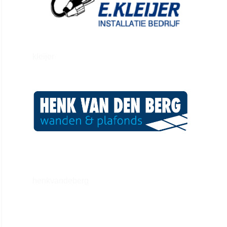
kleijer
henkvandeberg