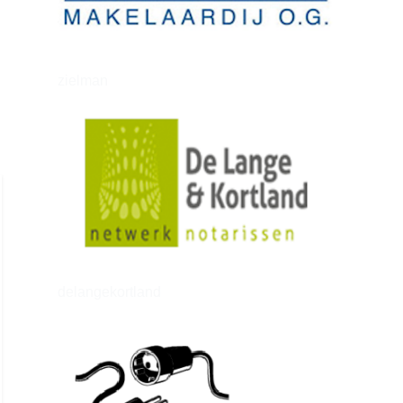
zielman
delangekortland