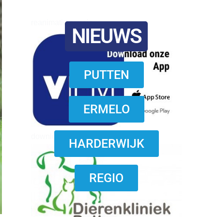
reanimatie ermelo
NIEUWS
PUTTEN
ERMELO
download onzze App
HARDERWIJK
REGIO