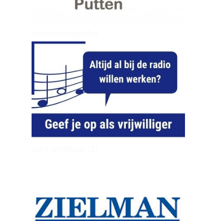
dierenkliniekputten
word vrijwilliger (1)