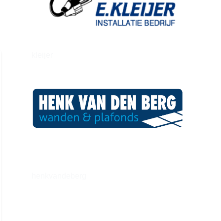
kleijer
henkvandeberg