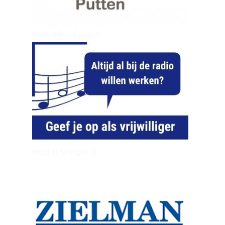
dierenkliniekputten
word vrijwilliger (1)