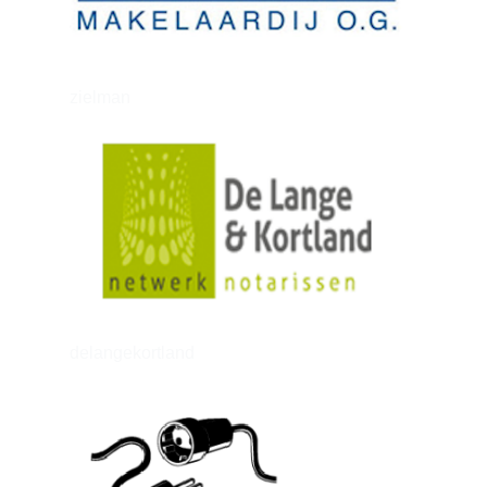
zielman
delangekortland