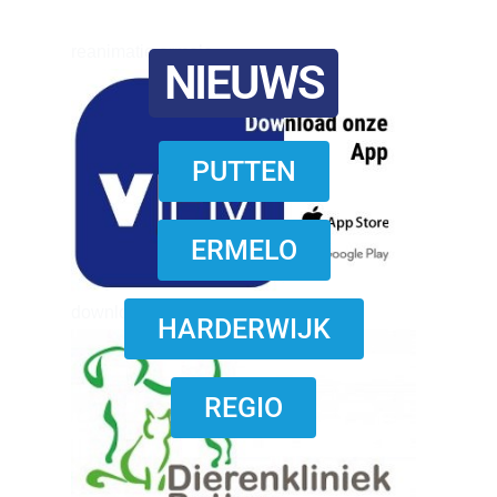
reanimatie ermelo
NIEUWS
PUTTEN
ERMELO
download onzze App
HARDERWIJK
REGIO