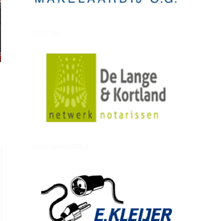
zielman
delangekortland