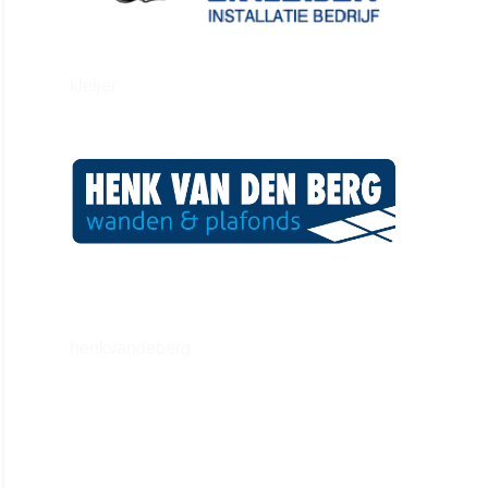
kleijer
henkvandeberg