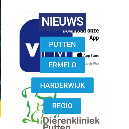
reanimatie ermelo
NIEUWS
PUTTEN
ERMELO
download onzze App
HARDERWIJK
REGIO