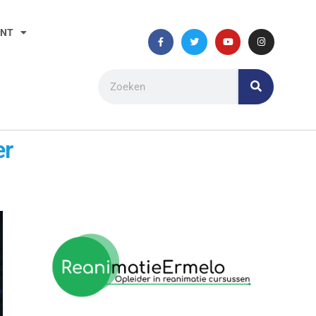
ANT
er