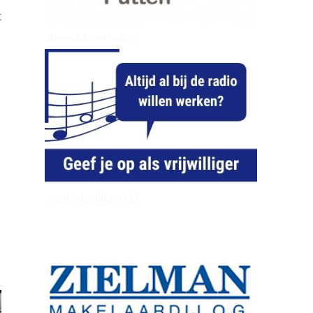
t
dierenkliniekputten
word vrijwilliger (1)