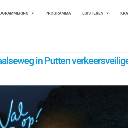
OGRAMMERING
PROGRAMMA
LUISTEREN
KR
alseweg in Putten verkeersveilig