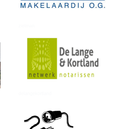
zielman
delangekortland