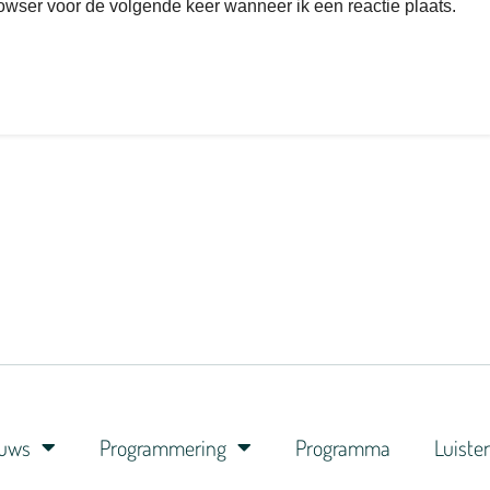
rowser voor de volgende keer wanneer ik een reactie plaats.
euws
Programmering
Programma
Luiste