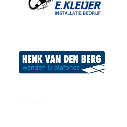
kleijer
henkvandeberg