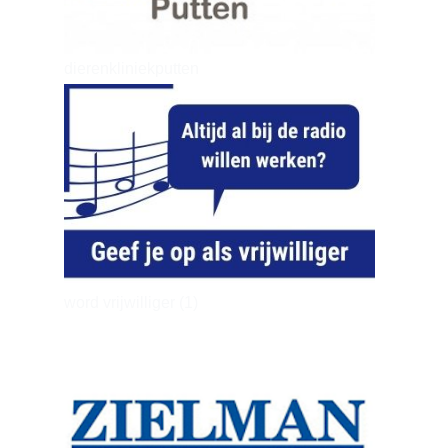
dierenkliniekputten
word vrijwilliger (1)