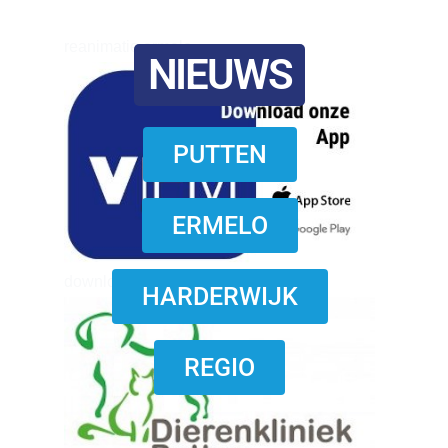
reanimatie ermelo
NIEUWS
PUTTEN
ERMELO
download onzze App
HARDERWIJK
REGIO