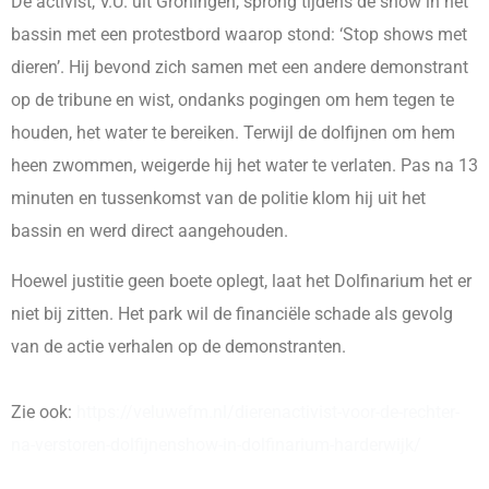
De activist, V.U. uit Groningen, sprong tijdens de show in het
bassin met een protestbord waarop stond: ‘Stop shows met
dieren’. Hij bevond zich samen met een andere demonstrant
op de tribune en wist, ondanks pogingen om hem tegen te
houden, het water te bereiken. Terwijl de dolfijnen om hem
heen zwommen, weigerde hij het water te verlaten. Pas na 13
minuten en tussenkomst van de politie klom hij uit het
bassin en werd direct aangehouden.
Hoewel justitie geen boete oplegt, laat het Dolfinarium het er
niet bij zitten. Het park wil de financiële schade als gevolg
van de actie verhalen op de demonstranten.
Zie ook:
https://veluwefm.nl/dierenactivist-voor-de-rechter-
na-verstoren-dolfijnenshow-in-dolfinarium-harderwijk/