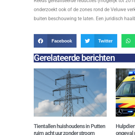
Reeds gerealiseerde reducties (mogelijk tot 2
onderzoekt ook of de zones rond de Veluwe ver
buiten beschouwing te laten. Een juridisch haa
Facebook
Twitter
Gerelateerde berichten
Tientallen huishoudens in Putten
Hulpdien
ruim acht uur zonder stroom
ongeval 