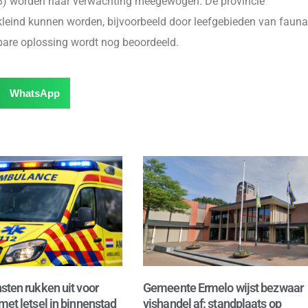
018) worden naar verwachting meegewogen. De provincie
kleind kunnen worden, bijvoorbeeld door leefgebieden van fauna
lbare oplossing wordt nog beoordeeld.
WhatsApp
sten rukken uit voor
Gemeente Ermelo wijst bezwaar
met letsel in binnenstad
vishandel af: standplaats op