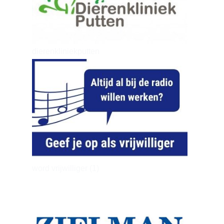
dierenkliniekputten
word vrijwilliger (1)