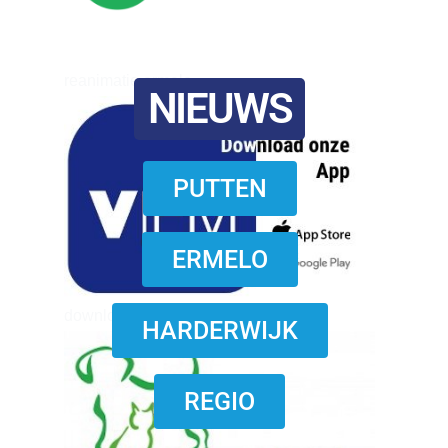
reanimatie ermelo
NIEUWS
PUTTEN
ERMELO
download onzze App
HARDERWIJK
REGIO