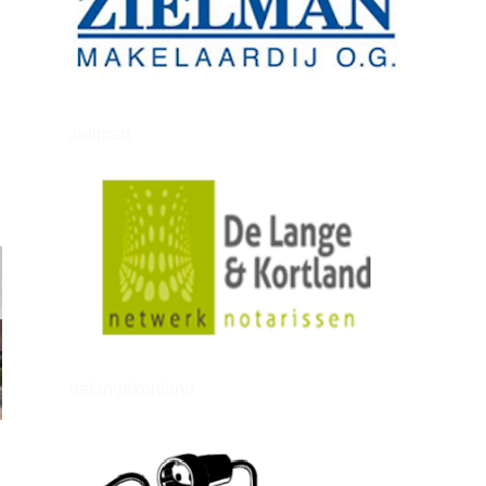
zielman
delangekortland