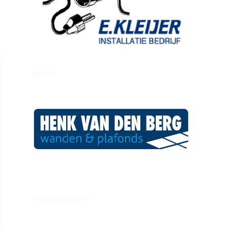
kleijer
henkvandeberg