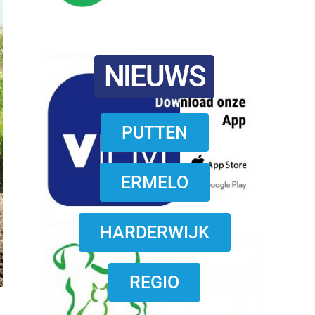
reanimatie ermelo
NIEUWS
PUTTEN
ERMELO
download onzze App
HARDERWIJK
REGIO