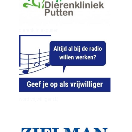
dierenkliniekputten
word vrijwilliger (1)