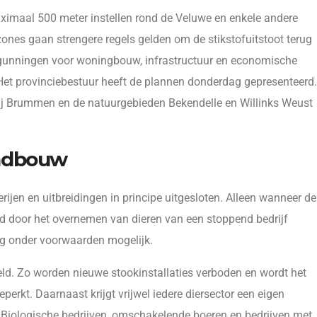
ximaal 500 meter instellen rond de Veluwe en enkele andere
nes gaan strengere regels gelden om de stikstofuitstoot terug
ergunningen voor woningbouw, infrastructuur en economische
Het provinciebestuur heeft de plannen donderdag gepresenteerd.
ij Brummen en de natuurgebieden Bekendelle en Willinks Weust
andbouw
jen en uitbreidingen in principe uitgesloten. Alleen wanneer de
eeld door het overnemen van dieren van een stoppend bedrijf
ing onder voorwaarden mogelijk.
d. Zo worden nieuwe stookinstallaties verboden en wordt het
erkt. Daarnaast krijgt vrijwel iedere diersector een eigen
5. Biologische bedrijven, omschakelende boeren en bedrijven met