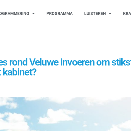
OGRAMMERING
PROGRAMMA
LUISTEREN
KR
es rond Veluwe invoeren om stikst
t kabinet?