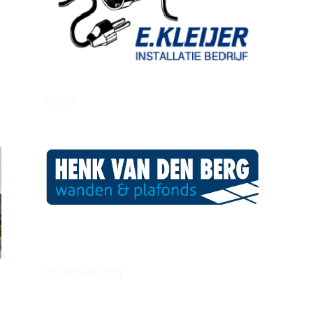
kleijer
henkvandeberg