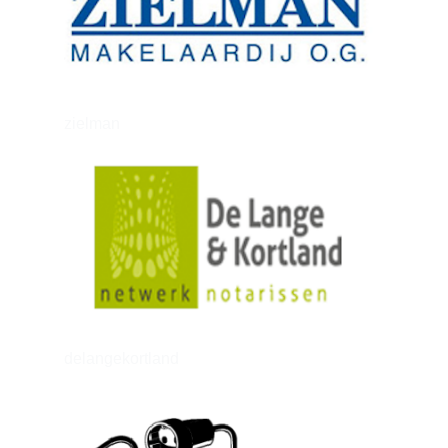
zielman
delangekortland