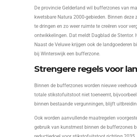
De provincie Gelderland wil bufferzones van ma
kwetsbare Natura 2000-gebieden. Binnen deze zo
te dringen en zo weer ruimte te creëren voor v
ontwikkelingen. Dat meldt Dagblad de Stentor. 
Naast de Veluwe krijgen ook de landgoederen b
bij Winterswijk een bufferzone.
Strengere regels voor l
Binnen de bufferzones worden nieuwe veehouderi
totale stikstofuitstoot niet toeneemt, bijvoorb
binnen bestaande vergunningen, blijft uitbreid
Ook worden aanvullende maatregelen voorgestel
gebruik van kunstmest binnen de bufferzones bep
reductiedoel voor stikstofuitstoot richting 203