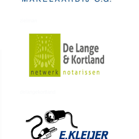
zielman
delangekortland