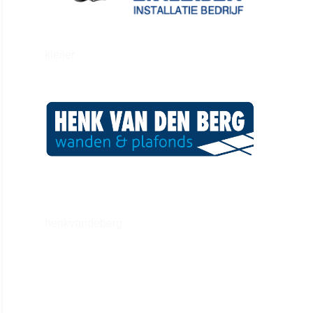
kleijer
henkvandeberg