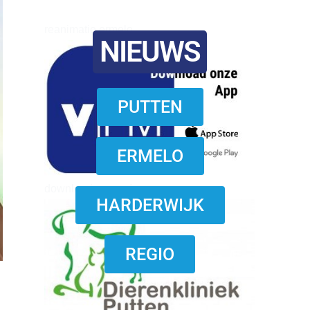
reanimatie ermelo
NIEUWS
PUTTEN
ERMELO
download onzze App
HARDERWIJK
REGIO