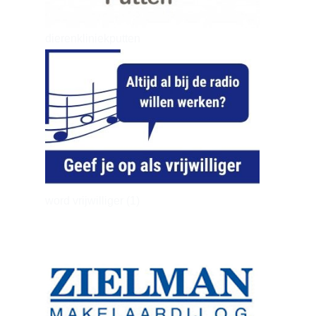
dierenkliniekputten
word vrijwilliger (1)