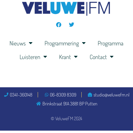
Nieuws
Programmering
Programma
Luisteren
Krant
Contact
0341-360148
06-8309 8309
studio@veluwefm.nl
Brinkstraat 91A 3881 BP Putten
© VeluweFM 2024