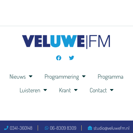
Nieuws
Programmering
Programma
Luisteren
Krant
Contact
0341-360148
06-8309 8309
studio@veluwefm.nl