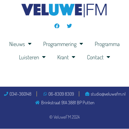
Nieuws
Programmering
Programma
Luisteren
Krant
Contact
0341-360148
06-8309 8309
studio@veluwefm.nl
Brinkstraat 91A 3881 BP Putten
© VeluweFM 2024