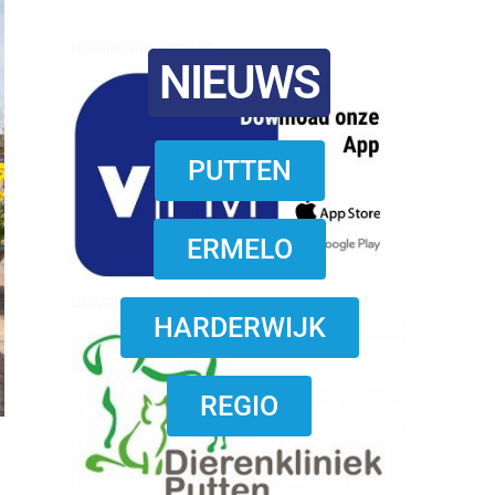
reanimatie ermelo
NIEUWS
PUTTEN
ERMELO
download onzze App
HARDERWIJK
REGIO