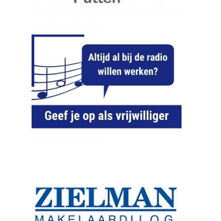
dierenkliniekputten
word vrijwilliger (1)