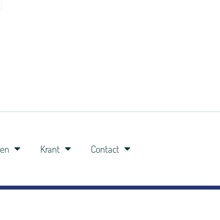
ren
Krant
Contact
0341-360148
06-8309 8309
studio@veluwefm.nl
Brinkstraat 91A 3881 BP Putten