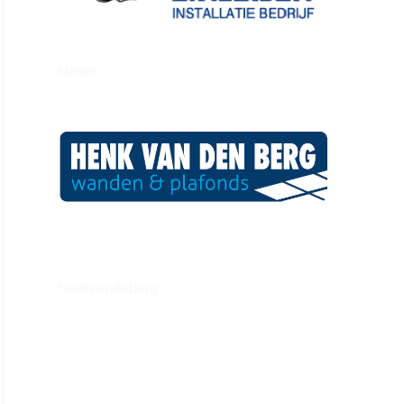
kleijer
henkvandeberg