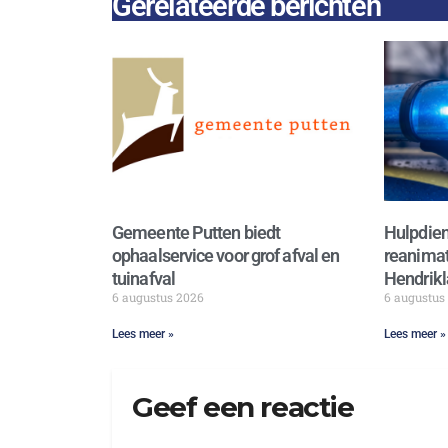
Gerelateerde berichten
Gemeente Putten biedt
Hulpdien
ophaalservice voor grof afval en
reanimat
tuinafval
Hendrikl
6 augustus 2026
6 augustus
Lees meer »
Lees meer »
Geef een reactie