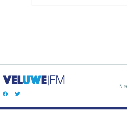
Ni
© VeluweFM 2024