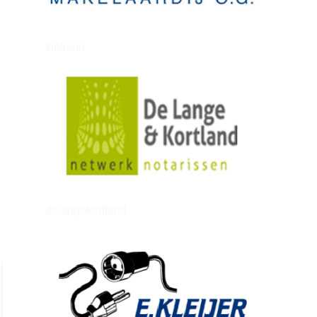
zielman
delangekortland