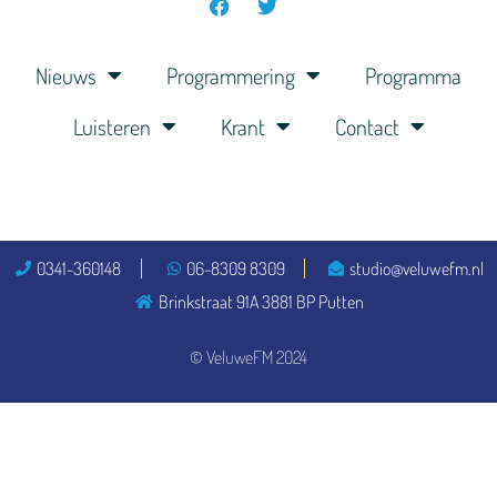
Nieuws
Programmering
Programma
Luisteren
Krant
Contact
0341-360148
06-8309 8309
studio@veluwefm.nl
Brinkstraat 91A 3881 BP Putten
© VeluweFM 2024