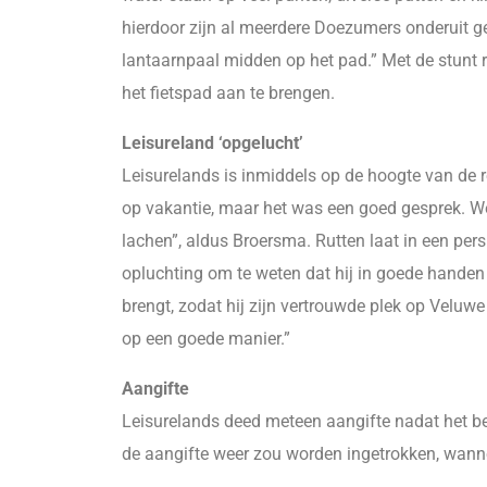
hierdoor zijn al meerdere Doezumers onderuit g
lantaarnpaal midden op het pad.” Met de stunt 
het fietspad aan te brengen.
Leisureland ‘opgelucht’
Leisurelands is inmiddels op de hoogte van de re
op vakantie, maar het was een goed gesprek. We 
lachen”, aldus Broersma. Rutten laat in een persb
opluchting om te weten dat hij in goede hande
brengt, zodat hij zijn vertrouwde plek op Velu
op een goede manier.”
Aangifte
Leisurelands deed meteen aangifte nadat het bed
de aangifte weer zou worden ingetrokken, wannee