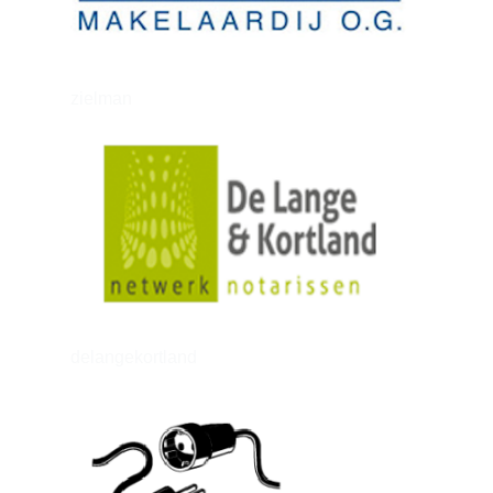
zielman
delangekortland