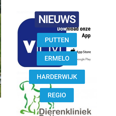
reanimatie ermelo
NIEUWS
PUTTEN
ERMELO
download onzze App
HARDERWIJK
REGIO