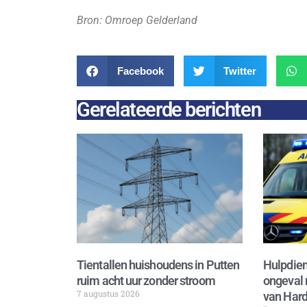
Bron: Omroep Gelderland
Facebook
Twitter
Gerelateerde berichten
Tientallen huishoudens in Putten
Hulpdien
ruim acht uur zonder stroom
ongeval 
7 augustus 2026
van Hard