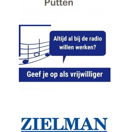
dierenkliniekputten
word vrijwilliger (1)