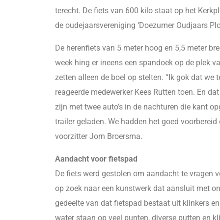
terecht. De fiets van 600 kilo staat op het Kerk
de oudejaarsvereniging ‘Doezumer Oudjaars Plo
De herenfiets van 5 meter hoog en 5,5 meter br
week hing er ineens een spandoek op de plek van
zetten alleen de boel op stelten. “Ik gok dat w
reageerde medewerker Kees Rutten toen. En dat 
zijn met twee auto’s in de nachturen die kant 
trailer geladen. We hadden het goed voorbereid 
voorzitter Jorn Broersma.
Aandacht voor fietspad
De fiets werd gestolen om aandacht te vragen v
op zoek naar een kunstwerk dat aansluit met on
gedeelte van dat fietspad bestaat uit klinkers 
water staan op veel punten, diverse putten en kli