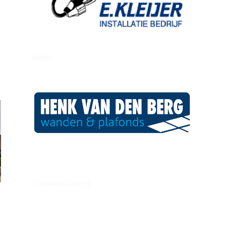
kleijer
henkvandeberg