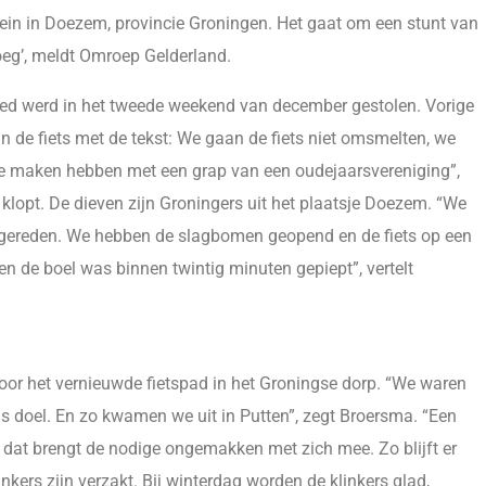
plein in Doezem, provincie Groningen. Het gaat om een stunt van
eg’, meldt Omroep Gelderland.
eed werd in het tweede weekend van december gestolen. Vorige
 de fiets met de tekst: We gaan de fiets niet omsmelten, we
e te maken hebben met een grap van een oudejaarsvereniging”,
klopt. De dieven zijn Groningers uit het plaatsje Doezem. “We
opgereden. We hebben de slagbomen geopend en de fiets op een
en de boel was binnen twintig minuten gepiept”, vertelt
oor het vernieuwde fietspad in het Groningse dorp. “We waren
s doel. En zo kwamen we uit in Putten”, zegt Broersma. “Een
en dat brengt de nodige ongemakken met zich mee. Zo blijft er
nkers zijn verzakt. Bij winterdag worden de klinkers glad,