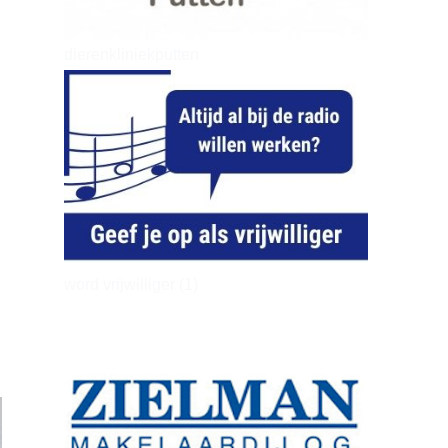
dierenkliniekputten
word vrijwilliger (1)