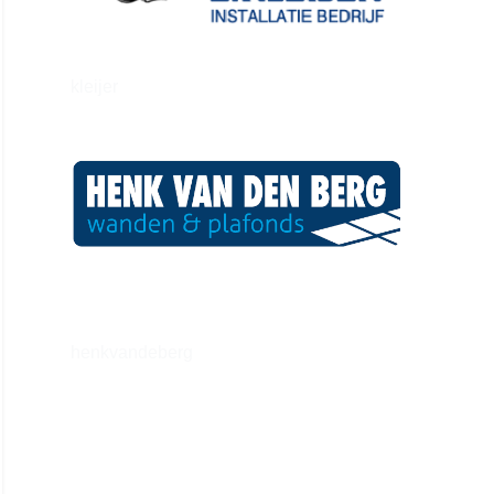
kleijer
henkvandeberg