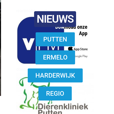
reanimatie ermelo
NIEUWS
PUTTEN
ERMELO
download onzze App
HARDERWIJK
REGIO