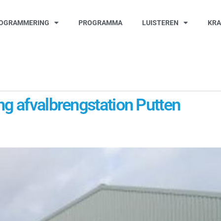
OGRAMMERING
PROGRAMMA
LUISTEREN
KR
ng afvalbrengstation Putten