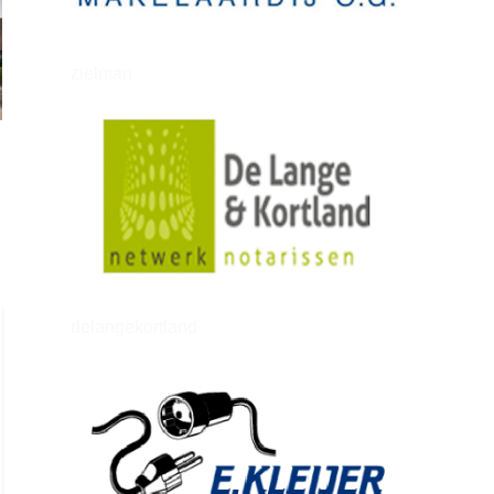
zielman
delangekortland