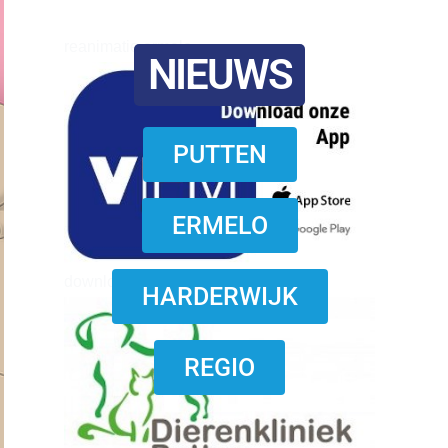
reanimatie ermelo
NIEUWS
PUTTEN
ERMELO
download onzze App
HARDERWIJK
REGIO