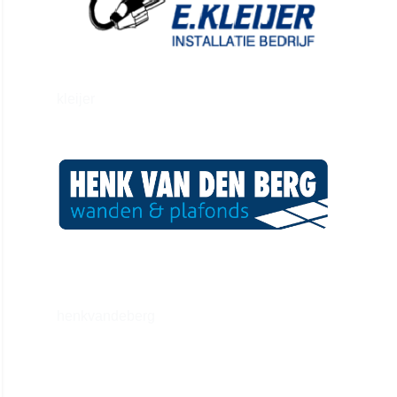
kleijer
henkvandeberg