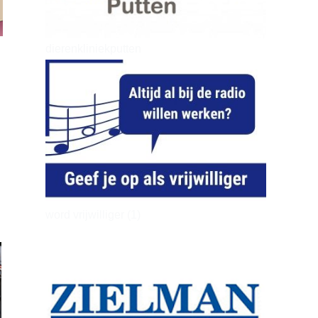
dierenkliniekputten
word vrijwilliger (1)