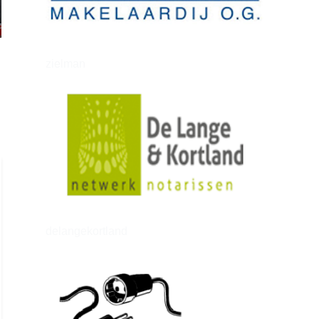
zielman
delangekortland