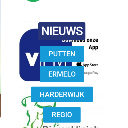
reanimatie ermelo
NIEUWS
PUTTEN
ERMELO
download onzze App
HARDERWIJK
REGIO