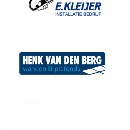
kleijer
henkvandeberg