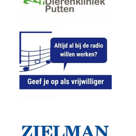
dierenkliniekputten
t
word vrijwilliger (1)
a