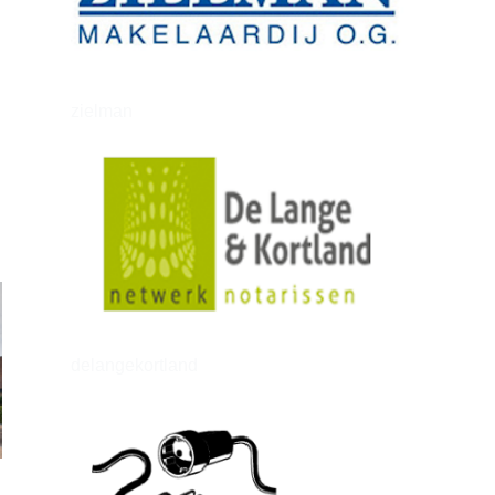
zielman
delangekortland