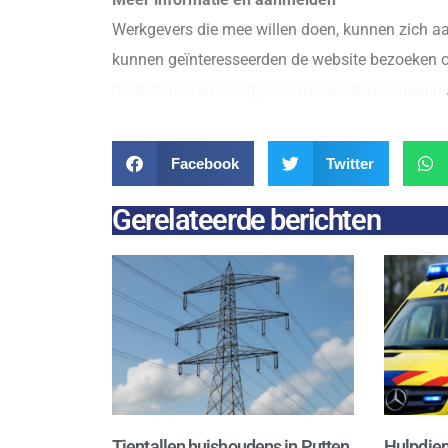
Werkgevers die mee willen doen, kunnen zich a
kunnen geïnteresseerden de website bezoeken 
mobiliteitsmakelaar@noordveluwebereikbaar.nl
Facebook
Twitter
Gerelateerde berichten
Tientallen huishoudens in Putten
Hulpdien