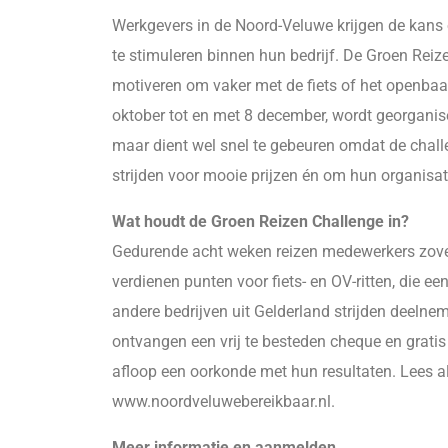
Werkgevers in de Noord-Veluwe krijgen de kans
te stimuleren binnen hun bedrijf. De Groen Rei
motiveren om vaker met de fiets of het openbaar 
oktober tot en met 8 december, wordt georganise
maar dient wel snel te gebeuren omdat de challe
strijden voor mooie prijzen én om hun organisati
Wat houdt de Groen Reizen Challenge in?
Gedurende acht weken reizen medewerkers zove
verdienen punten voor fiets- en OV-ritten, die
andere bedrijven uit Gelderland strijden deeln
ontvangen een vrij te besteden cheque en gratis
afloop een oorkonde met hun resultaten. Lees a
www.noordveluwebereikbaar.nl.
Meer informatie en aanmelden