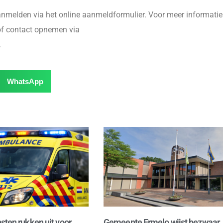
anmelden via het online aanmeldformulier. Voor meer informatie
of contact opnemen via
.
WhatsApp
sten rukken uit voor
Gemeente Ermelo wijst bezwaar