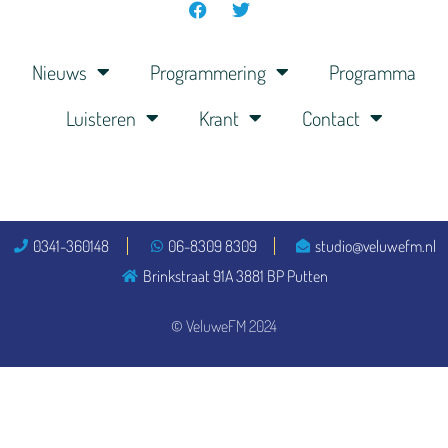
Nieuws
Programmering
Programma
Luisteren
Krant
Contact
0341-360148
06-8309 8309
studio@veluwefm.nl
Brinkstraat 91A 3881 BP Putten
© VeluweFM 2024