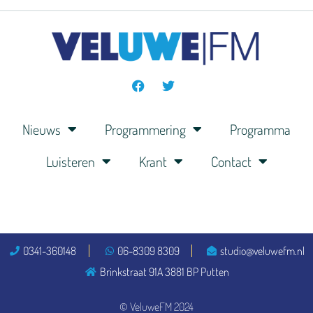
Nieuws
Programmering
Programma
Luisteren
Krant
Contact
0341-360148
06-8309 8309
studio@veluwefm.nl
Brinkstraat 91A 3881 BP Putten
© VeluweFM 2024