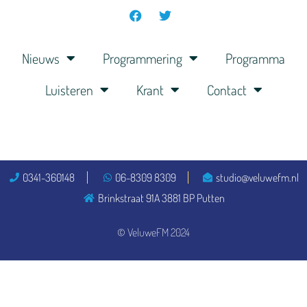
Nieuws
Programmering
Programma
Luisteren
Krant
Contact
0341-360148
06-8309 8309
studio@veluwefm.nl
Brinkstraat 91A 3881 BP Putten
© VeluweFM 2024