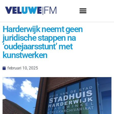
Harderwijk neemt geen
juridische stappen na
‘oudejaarsstunt’ met
kunstwerken
februari 10, 2025