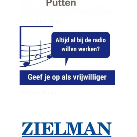
dierenkliniekputten
word vrijwilliger (1)