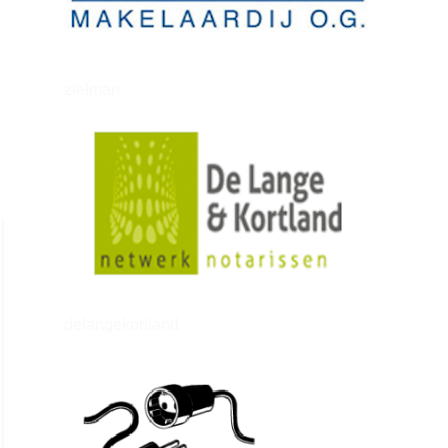
zielman
delangekortland