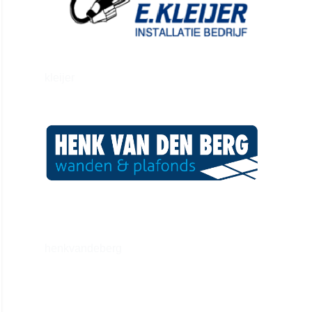
kleijer
henkvandeberg