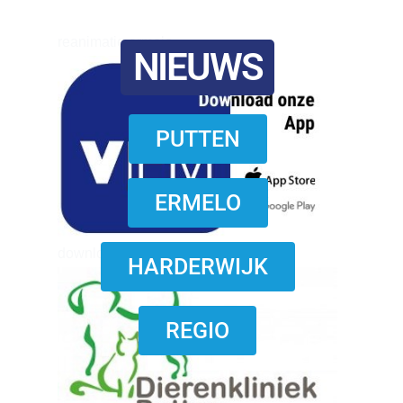
reanimatie ermelo
NIEUWS
PUTTEN
ERMELO
download onzze App
HARDERWIJK
REGIO