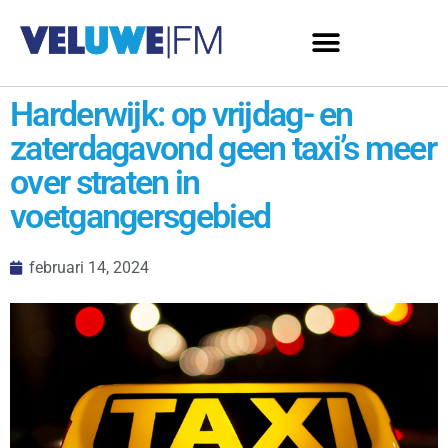
Harderwijk: op vrijdag- en
zaterdagavond geen taxi’s meer
over straten in
voetgangersgebied
februari 14, 2024