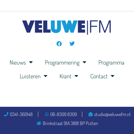
Nieuws
Programmering
Programma
Luisteren
Krant
Contact
0341-360148
06-8309 8309
studio@veluwefm.nl
Brinkstraat 91A 3881 BP Putten