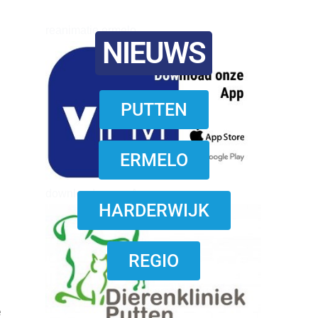
reanimatie ermelo
NIEUWS
PUTTEN
ERMELO
download onzze App
HARDERWIJK
REGIO
e