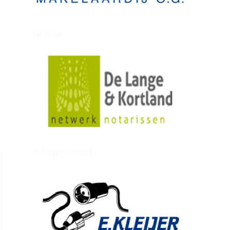
zielman
delangekortland