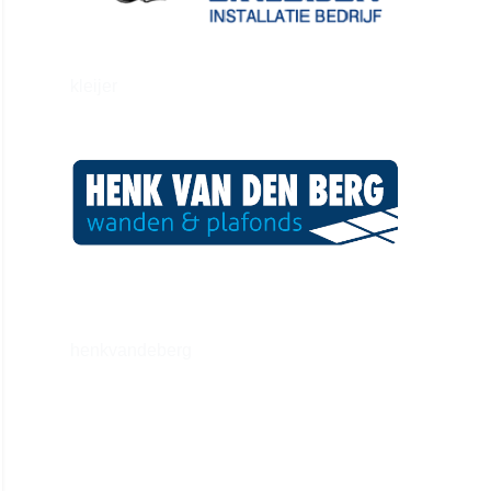
kleijer
henkvandeberg