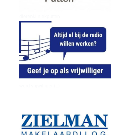
dierenkliniekputten
word vrijwilliger (1)