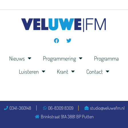
Nieuws
Programmering
Programma
Luisteren
Krant
Contact
0341-360148
06-8309 8309
studio@veluwefm.nl
Brinkstraat 91A 3881 BP Putten