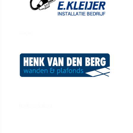
kleijer
henkvandeberg