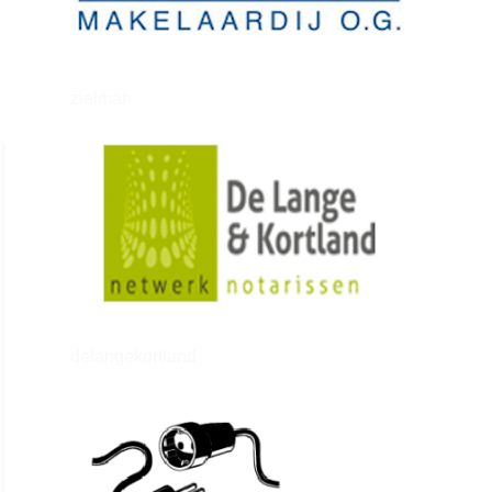
zielman
delangekortland