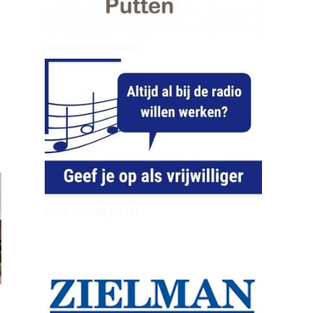
dierenkliniekputten
word vrijwilliger (1)