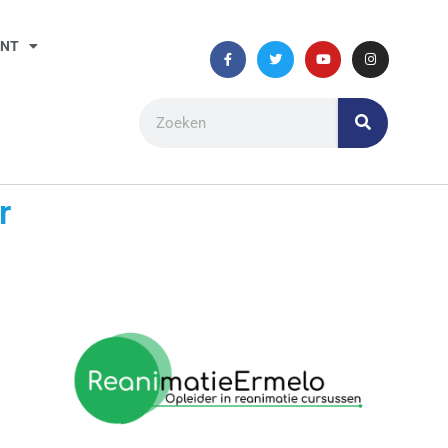
ANT
r