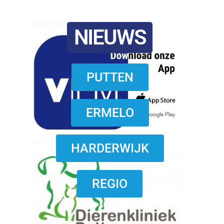
reanimatie ermelo
NIEUWS
PUTTEN
ERMELO
download onzze App
HARDERWIJK
REGIO