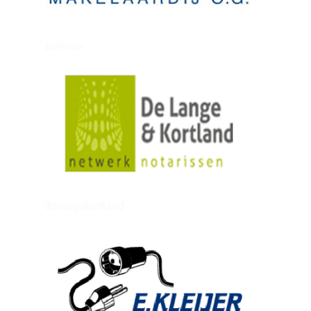
zielman
delangekortland