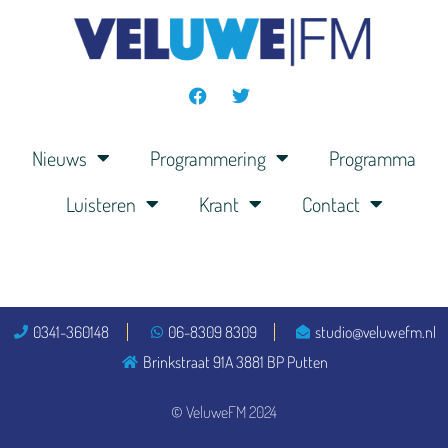
Nieuws
Programmering
Programma
Luisteren
Krant
Contact
0341-360148
06-8309 8309
studio@veluwefm.nl
Brinkstraat 91A 3881 BP Putten
© VeluweFM 2024