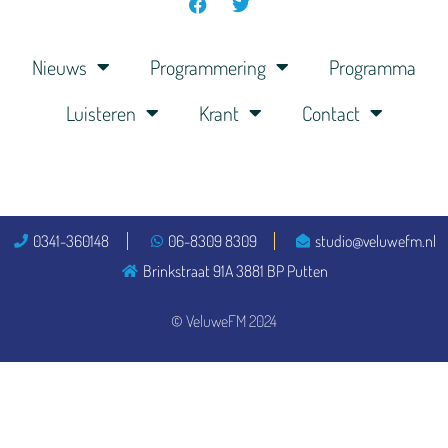
Nieuws
Programmering
Programma
Luisteren
Krant
Contact
0341-360148
06-8309 8309
studio@veluwefm.nl
Brinkstraat 91A 3881 BP Putten
© VeluweFM 2024