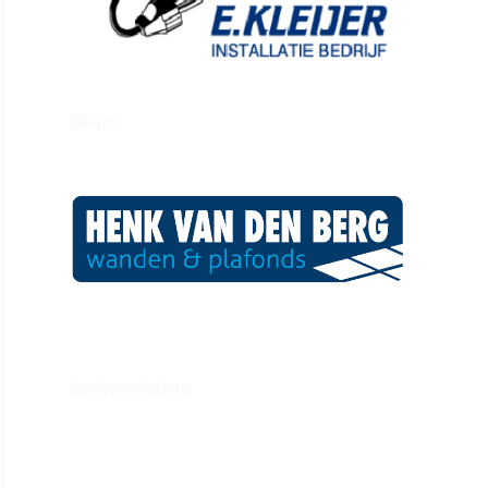
kleijer
henkvandeberg