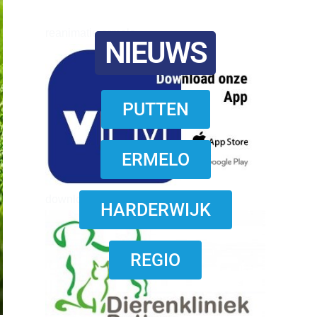
reanimatie ermelo
NIEUWS
PUTTEN
ERMELO
download onzze App
HARDERWIJK
REGIO