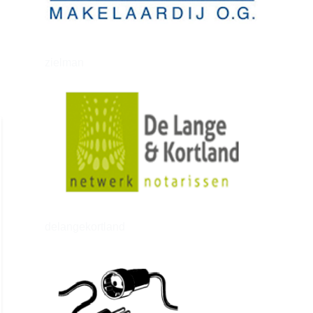
zielman
delangekortland