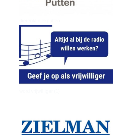
dierenkliniekputten
word vrijwilliger (1)